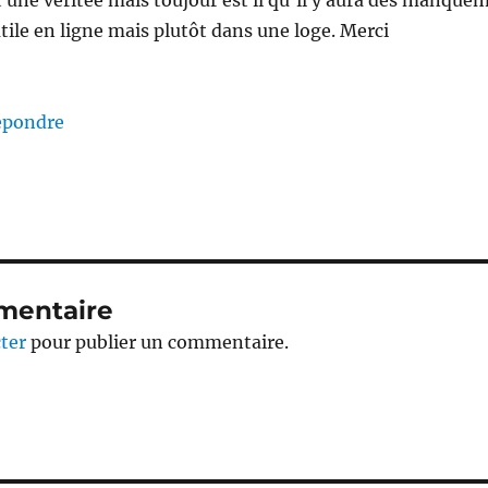
t une véritée mais toujour est il qu’il y aura des manquem
tile en ligne mais plutôt dans une loge. Merci
épondre
mentaire
ter
pour publier un commentaire.