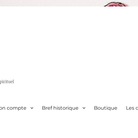
irituel
on compte
Bref historique
Boutique
Les 