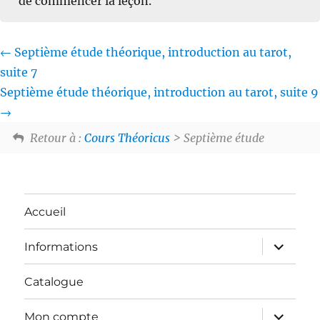
de commencer la leçon.
Septième étude théorique, introduction au tarot,
suite 7
Septième étude théorique, introduction au tarot, suite 9
Retour à :
Cours Théoricus
> Septième étude
Accueil
ouvrir
Informations
le
sous-
menu
Catalogue
ouvrir
Mon compte