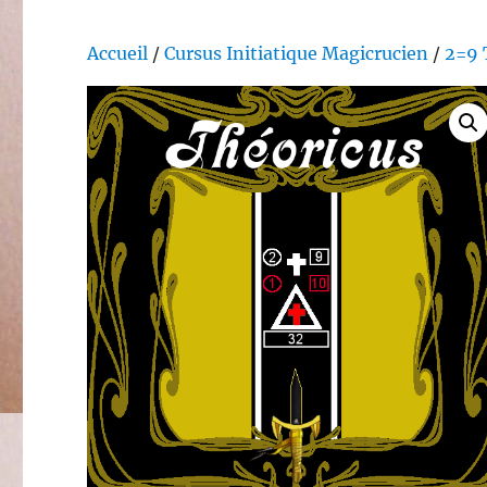
Accueil
/
Cursus Initiatique Magicrucien
/
2=9 