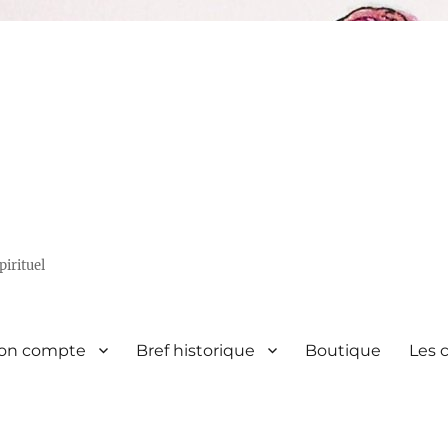
irituel
on compte
Bref historique
Boutique
Les 