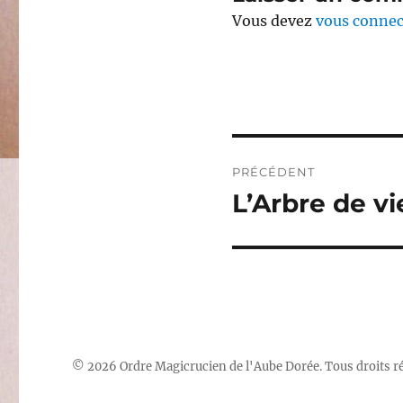
Vous devez
vous connec
Navigation
PRÉCÉDENT
de
L’Arbre de vi
Publication
précédente :
l’article
© 2026 Ordre Magicrucien de l'Aube Dorée. Tous droits r