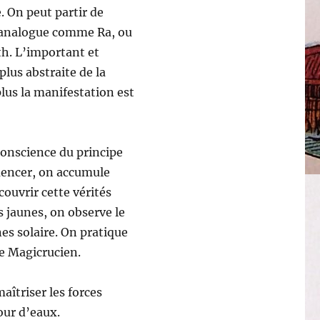
. On peut partir de
s analogue comme Ra, ou
eth. L’important et
plus abstraite de la
plus la manifestation est
onscience du principe
mencer, on accumule
couvrir cette vérités
s jaunes, on observe le
nes solaire. On pratique
re Magicrucien.
aîtriser les forces
our d’eaux.