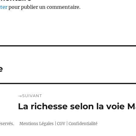
ter
pour publier un commentaire.
e
SUIVANT
La richesse selon la voie 
Publication
suivante :
éservés.
Mentions Légales
|
CGV
|
Confidentialité