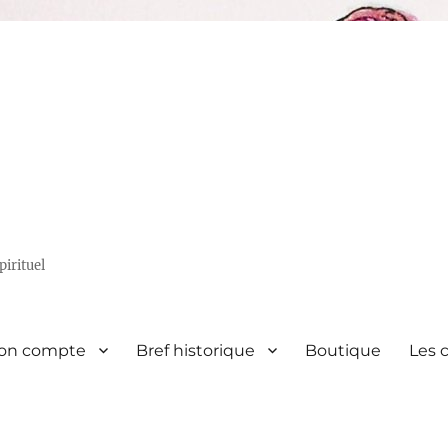
irituel
on compte
Bref historique
Boutique
Les 