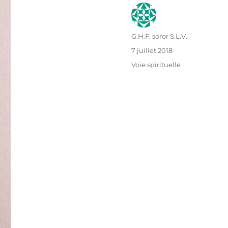
Auteur
G.H.F. soror S.L.V.
Publié
7 juillet 2018
le
Catégories
Voie spirituelle