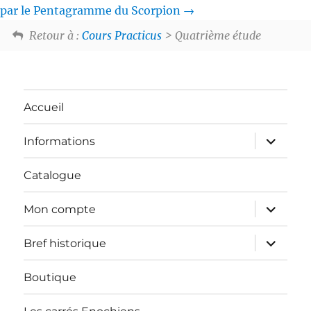
par le Pentagramme du Scorpion
Retour à :
Cours Practicus
> Quatrième étude
Accueil
ouvrir
Informations
le
sous-
menu
Catalogue
ouvrir
Mon compte
le
sous-
menu
ouvrir
Bref historique
le
sous-
menu
Boutique