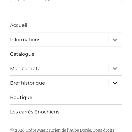
Accueil
ouvrir
Informations
le
sous-
menu
Catalogue
ouvrir
Mon compte
le
sous-
menu
ouvrir
Bref historique
le
sous-
menu
Boutique
Les carrés Enochiens
© 2026 Ordre Magicrucien de l'Aube Dorée. Tous droits