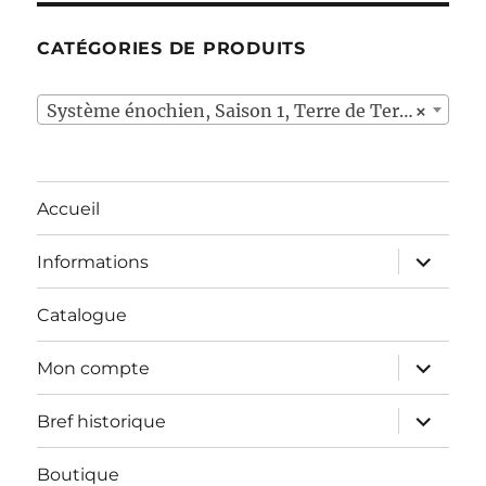
CATÉGORIES DE PRODUITS
Système énochien, Saison 1, Terre de Terre (21)
×
Accueil
ouvrir
Informations
le
sous-
menu
Catalogue
ouvrir
Mon compte
le
sous-
menu
ouvrir
Bref historique
le
sous-
menu
Boutique