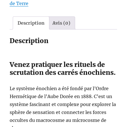
carré
de Terre
Enochien
D
Description
Avis (0)
de
DOOP
Description
–
Le
Gardien
Venez pratiquer les rituels de
de
scrutation des carrés énochiens.
l’Ancienne
Mer
Le système énochien a été fondé par l’Ordre
Hermétique de l’Aube Dorée en 1888. C’est un
système fascinant et complexe pour explorer la
sphère de sensation et connecter les forces
occultes du macrocosme au microcosme de